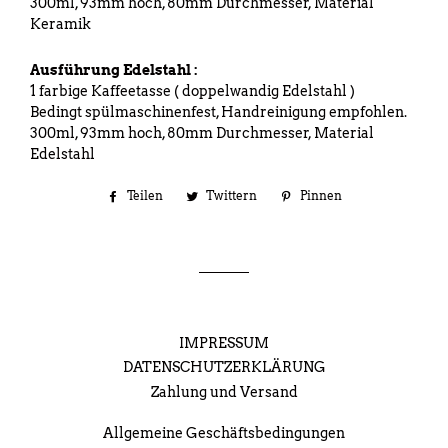
300ml, 93mm hoch, 80mm Durchmesser, Material
Keramik
Ausführung Edelstahl :
1 farbige Kaffeetasse ( doppelwandig Edelstahl )
Bedingt spülmaschinenfest, Handreinigung empfohlen.
300ml, 93mm hoch, 80mm Durchmesser, Material
Edelstahl
Teilen
Auf
Twittern
Auf
Pinnen
Auf
Facebook
Twitter
Pinterest
teilen
twittern
pinnen
IMPRESSUM
DATENSCHUTZERKLÄRUNG
Zahlung und Versand
Allgemeine Geschäftsbedingungen