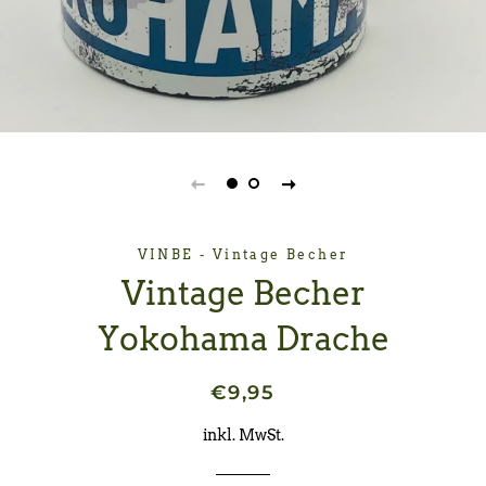
VINBE - Vintage Becher
Vintage Becher
Yokohama Drache
Normaler
Sonderpreis
€9,95
Preis
inkl. MwSt.